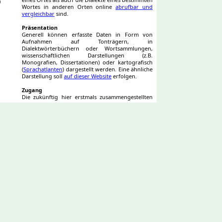
)
Wortes in anderen Orten online
abrufbar und
vergleichbar
sind.
Präsentation
Generell können erfasste Daten in Form von
Aufnahmen auf Tonträgern, in
Dialektwörterbüchern oder Wortsammlungen,
wissenschaftlichen Darstellungen (z.B.
Monografien, Dissertationen) oder kartografisch
(
Sprachatlanten
) dargestellt werden. Eine ähnliche
Darstellung soll
auf dieser Website
erfolgen.
Zugang
Die zukünftig hier erstmals zusammengestellten
Tondateien der deutschen Dialekte in der Slowakei
werden Wissenschaftlern und sprachlich
Interessierten
online
zur Verfügung stehen.
Historisches
In diesem Punkt werden
Links
zu Beiträgen über
das Leben von Wissenschaftlern aufgelistet, die
sich mit den deutschen Dialekten ihrer Heimat
befasst haben.