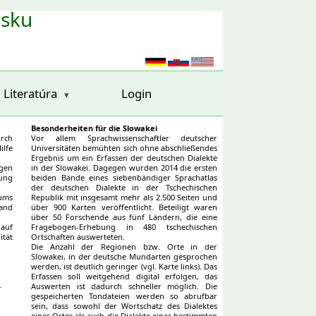
nsku
Literatúra
Login
Besonderheiten für die Slowakei
rch
Vor allem Sprachwissenschaftler deutscher
ilfe
Universitäten bemühten sich ohne abschließendes
Ergebnis um ein Erfassen der deutschen Dialekte
agen
in der Slowakei. Dagegen wurden 2014 die ersten
sung
beiden Bände eines siebenbändiger Sprachatlas
der deutschen Dialekte in der Tschechischen
aums
Republik mit insgesamt mehr als 2.500 Seiten und
tand
über 900 Karten veröffentlicht. Beteiligt waren
über 50 Forschende aus fünf Ländern, die eine
 auf
Fragebogen-Erhebung in 480 tschechischen
ität
Ortschaften auswerteten.
Die Anzahl der Regionen bzw. Orte in der
 der
Slowakei, in der deutsche Mundarten gesprochen
werden, ist deutlich geringer (vgl. Karte links). Das
Erfassen soll weitgehend digital erfolgen, das
Auswerten ist dadurch schneller möglich. Die
r
gespeicherten Tondateien werden so abrufbar
sein, dass sowohl der Wortschatz des Dialektes
eines Ortes als auch die Dialekte eines bestimmten