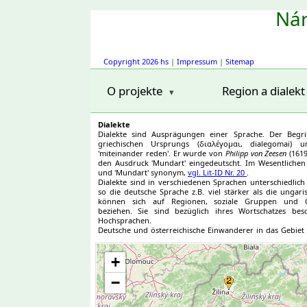
Nár
Copyright 2026 hs
|
Impressum
|
Sitemap
O projekte
Region a dialekt
Dialekte
Dialekte sind Ausprägungen einer Sprache. Der Begriff
griechischen Ursprungs (διαλέγομαι, dialegomai) 
'miteinander reden'. Er wurde von
Philipp von Zeesen
(1619
den Ausdruck 'Mundart' eingedeutscht. Im Wesentlichen s
und 'Mundart' synonym,
vgl. Lit-ID Nr. 20
.
Dialekte sind in verschiedenen Sprachen unterschiedlich d
so die deutsche Sprache z.B. viel stärker als die ungaris
können sich auf Regionen, soziale Gruppen und G
beziehen. Sie sind bezüglich ihres Wortschatzes besc
Hochsprachen.
Deutsche und österreichische Einwanderer in das Gebiet
Slowakei brachten ab etwa 1300 ihre Dialekte mit. Dies
Region_nr: 5
sich und ließen neue, nur in bestimmten Gebieten
Region_nr: 3
Region_nr: 5
Region_nr: 4
Re
entstehen.
+
3
Region_nr: 5
Region_nr: 3
Region_nr: 3
Region_nr: 3
Re
3
Region_nr: 5
Region_nr: 3
Region_nr: 3
Region_nr: 3
Re
−
3
Region_nr: 3
Region_nr: 3
Region_nr: 3
Region_nr: 3
Re
4
Region_nr: 3
Region_nr: 3
Region_nr: 4
Region_nr: 3
Re