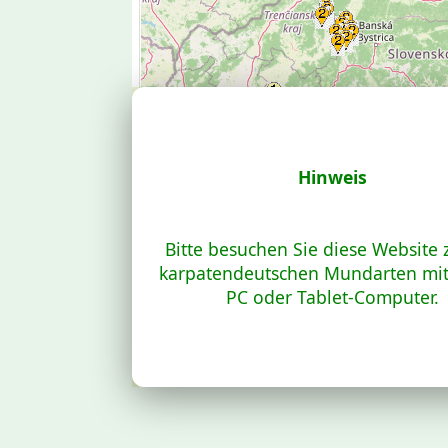
3
Region_nr: 3
Region_nr: 5
Region_nr: 5
Region_nr: 3
Re
2
Region_nr: 2
Region_nr: 1
Region_nr: 1
Region_nr: 2
Re
2
Region_nr: 2
Region_nr: 2
Region_nr: 2
Region_nr: 2
Re
3
Region_nr: 4
Region_nr: 3
Region_nr: 3
50 km
Hinweis
50 mi
Bitte besuchen Sie diese Website 
karpatendeutschen Mundarten mi
PC oder Tablet-Computer.