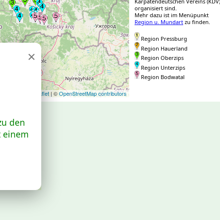
Karpatendeutschen Vereins (KDV
gion_nr: 3
Region_nr: 1
Region_nr: 2
Region_nr:
organisiert sind.
gion_nr: 2
Region_nr: 2
Region_nr: 2
Region_nr:
Mehr dazu ist im Menüpunkt
gion_nr: 2
Region_nr: 2
Region_nr: 2
Region_nr:
Region u. Mundart
zu finden.
Region Pressburg
Region Hauerland
×
Region Oberzips
Region Unterzips
Region Bodwatal
Leaflet
| ©
OpenStreetMap contributors
zu den
t einem