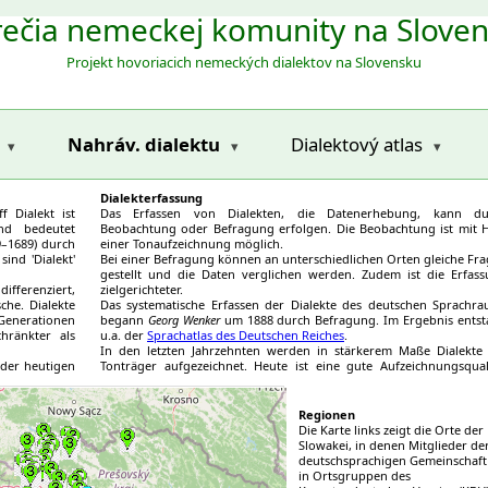
ečia nemeckej komunity na Slove
Projekt hovoriacich nemeckých dialektov na Slovensku
Nahráv. dialektu
Dialektový atlas
Dialekterfassung
 Dialekt ist
Das Erfassen von Dialekten, die Datenerhebung, kann du
und bedeutet
Beobachtung oder Befragung erfolgen. Die Beobachtung ist mit H
–1689) durch
einer Tonaufzeichnung möglich.
ind 'Dialekt'
Bei einer Befragung können an unterschiedlichen Orten gleiche Fr
gestellt und die Daten verglichen werden. Zudem ist die Erfas
ifferenziert,
zielgerichteter.
che. Dialekte
Das systematische Erfassen der Dialekte des deutschen Sprachr
enerationen
begann
Georg Wenker
um 1888 durch Befragung. Im Ergebnis ents
hränkter als
u.a. der
Sprachatlas des Deutschen Reiches
.
In den letzten Jahrzehnten werden in stärkerem Maße Dialekte
 der heutigen
Tonträger aufgezeichnet. Heute ist eine gute Aufzeichnungsqual
e vermischten
bereits mit einem Smartphone erreichbar.
 gesprochene
gion_nr: 4
Region_nr: 3
Das Speichern, Ordnen und Vergleichen der deutschen Dialekte in
Region_nr: 3
Region_nr:
Slowakei ist eines der Ziele dieser Website.
Regionen
gion_nr: 3
Region_nr: 3
Region_nr: 4
Region_nr:
Die Karte links zeigt die Orte der
gion_nr: 3
Region_nr: 3
Region_nr: 4
Region_nr:
Slowakei, in denen Mitglieder de
gion_nr: 3
Region_nr: 3
Region_nr: 4
Region_nr:
deutschsprachigen Gemeinschaft
gion_nr: 3
Region_nr: 3
Region_nr: 3
Region_nr:
in Ortsgruppen des