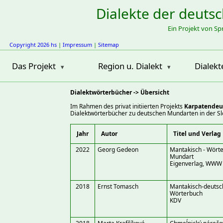
Dialekte der deuts
Ein Projekt von S
Copyright 2026 hs
|
Impressum
|
Sitemap
Das Projekt
Region u. Dialekt
Dialekt
Dialektwörterbücher -> Übersicht
Im Rahmen des privat initiierten Projekts
Karpatendeu
Dialektwörterbücher zu deutschen Mundarten in der Sl
Jahr
Autor
Titel und Verlag
2022
Georg Gedeon
Mantakisch - Wört
Mundart
Eigenverlag, WWW
2018
Ernst Tomasch
Mantakisch-deutsc
Wörterbuch
KDV