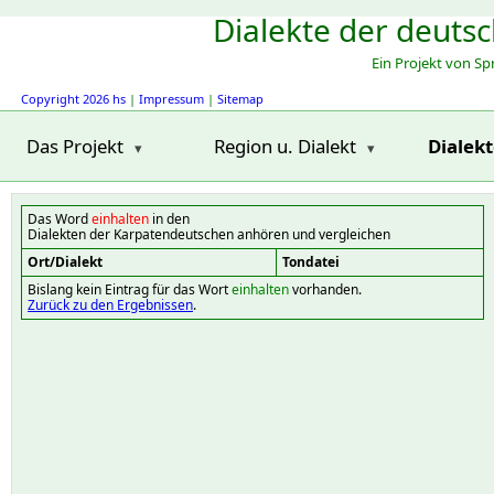
Dialekte der deuts
Ein Projekt von S
Copyright 2026 hs
|
Impressum
|
Sitemap
Das Projekt
Region u. Dialekt
Dialek
Das Word
einhalten
in den
Dialekten der Karpatendeutschen anhören und vergleichen
Ort/Dialekt
Tondatei
Bislang kein Eintrag für das Wort
einhalten
vorhanden.
Zurück zu den Ergebnissen
.