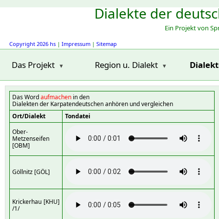
Dialekte der deuts
Ein Projekt von S
Copyright 2026 hs
|
Impressum
|
Sitemap
Das Projekt
Region u. Dialekt
Dialek
Das Word
aufmachen
in den
Dialekten der Karpatendeutschen anhören und vergleichen
Ort/Dialekt
Tondatei
Ober-
Metzenseifen
[OBM]
Göllnitz [GÖL]
Krickerhau [KHU]
/1/