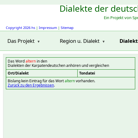
Dialekte der deuts
Ein Projekt von S
Copyright 2026 hs
|
Impressum
|
Sitemap
Das Projekt
Region u. Dialekt
Dialek
Das Word
altern
in den
Dialekten der Karpatendeutschen anhören und vergleichen
Ort/Dialekt
Tondatei
Bislang kein Eintrag für das Wort
altern
vorhanden.
Zurück zu den Ergebnissen
.