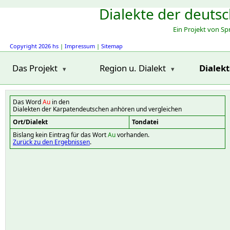
Dialekte der deuts
Ein Projekt von S
Copyright 2026 hs
|
Impressum
|
Sitemap
Das Projekt
Region u. Dialekt
Dialek
Das Word
Au
in den
Dialekten der Karpatendeutschen anhören und vergleichen
Ort/Dialekt
Tondatei
Bislang kein Eintrag für das Wort
Au
vorhanden.
Zurück zu den Ergebnissen
.