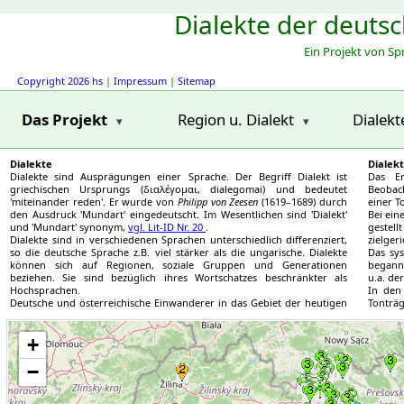
Dialekte der deuts
Ein Projekt von S
Copyright 2026 hs
|
Impressum
|
Sitemap
Das Projekt
Region u. Dialekt
Dialekt
Dialekte
Dialek
Dialekte sind Ausprägungen einer Sprache. Der Begriff Dialekt ist
Das Er
griechischen Ursprungs (διαλέγομαι, dialegomai) und bedeutet
Beobach
'miteinander reden'. Er wurde von
Philipp von Zeesen
(1619–1689) durch
einer T
den Ausdruck 'Mundart' eingedeutscht. Im Wesentlichen sind 'Dialekt'
Bei ein
und 'Mundart' synonym,
vgl. Lit-ID Nr. 20
.
gestel
Dialekte sind in verschiedenen Sprachen unterschiedlich differenziert,
zielgeri
so die deutsche Sprache z.B. viel stärker als die ungarische. Dialekte
Das sy
können sich auf Regionen, soziale Gruppen und Generationen
began
beziehen. Sie sind bezüglich ihres Wortschatzes beschränkter als
u.a. de
Hochsprachen.
In den
Deutsche und österreichische Einwanderer in das Gebiet der heutigen
Tonträg
Slowakei brachten ab etwa 1300 ihre Dialekte mit. Diese vermischten
bereits
Region_nr: 5
sich und ließen neue, nur in bestimmten Gebieten gesprochene
Region_nr: 3
Region_nr: 5
Region_nr: 4
Region_nr: 4
Region_nr: 3
Das Spe
entstehen.
+
Slowake
3
Region_nr: 5
Region_nr: 3
Region_nr: 3
Region_nr: 3
Region_nr: 3
Region_nr: 3
3
Region_nr: 5
Region_nr: 3
Region_nr: 3
Region_nr: 3
Region_nr: 3
Region_nr: 3
−
3
Region_nr: 3
Region_nr: 3
Region_nr: 3
Region_nr: 3
Region_nr: 3
Region_nr: 3
4
Region_nr: 3
Region_nr: 3
Region_nr: 4
Region_nr: 3
Region_nr: 3
Region_nr: 3