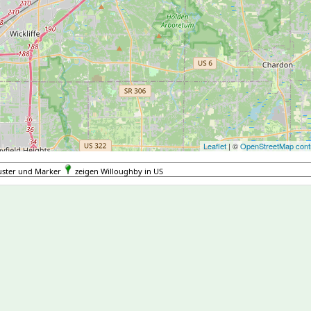
Leaflet
| ©
OpenStreetMap contr
uster und Marker
zeigen Willoughby in US