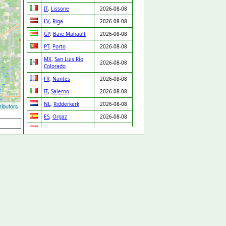
IT
,
Lissone
2026-08-08
LV
,
Riga
2026-08-08
GP
,
Baie Mahault
2026-08-08
PT
,
Porto
2026-08-08
MX
,
San Luis Río
2026-08-08
Colorado
FR
,
Nantes
2026-08-08
IT
,
Salerno
2026-08-08
NL
,
Ridderkerk
2026-08-08
ibutors
ES
,
Orgaz
2026-08-08
ES
,
Pedro Martínez
2026-08-08
UA
,
Drabiv
2026-08-08
CO
,
Puerto Gaitán
2026-08-07
GB
,
Carlisle
2026-08-07
NL
,
Leiden
2026-08-07
DE
,
Düsseldorf
2026-08-07
DE
,
Albstadt
2026-08-07
US
,
Laurel
2026-08-07