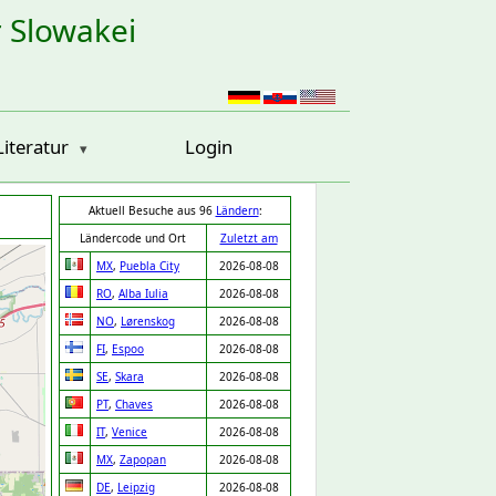
r Slowakei
Literatur
Login
Aktuell Besuche aus 96
Ländern
:
Ländercode und Ort
Zuletzt am
MX
,
Puebla City
2026-08-08
RO
,
Alba Iulia
2026-08-08
NO
,
Lørenskog
2026-08-08
FI
,
Espoo
2026-08-08
SE
,
Skara
2026-08-08
PT
,
Chaves
2026-08-08
IT
,
Venice
2026-08-08
MX
,
Zapopan
2026-08-08
DE
,
Leipzig
2026-08-08