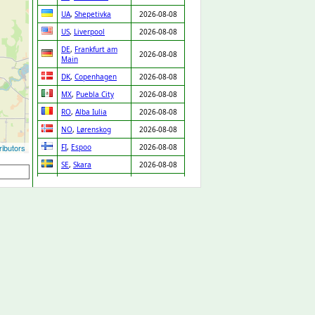
UA
,
Shepetivka
2026-08-08
US
,
Liverpool
2026-08-08
DE
,
Frankfurt am
2026-08-08
Main
DK
,
Copenhagen
2026-08-08
MX
,
Puebla City
2026-08-08
RO
,
Alba Iulia
2026-08-08
NO
,
Lørenskog
2026-08-08
ibutors
FI
,
Espoo
2026-08-08
SE
,
Skara
2026-08-08
PT
,
Chaves
2026-08-08
IT
,
Venice
2026-08-08
MX
,
Zapopan
2026-08-08
DE
,
Leipzig
2026-08-08
IT
,
Lissone
2026-08-08
LV
,
Riga
2026-08-08
GP
,
Baie Mahault
2026-08-08
PT
,
Porto
2026-08-08