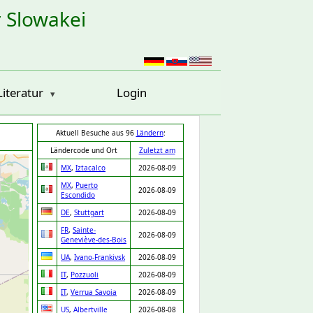
r Slowakei
Literatur
Login
Aktuell Besuche aus 96
Ländern
:
Ländercode und Ort
Zuletzt am
MX
,
Iztacalco
2026-08-09
MX
,
Puerto
2026-08-09
Escondido
DE
,
Stuttgart
2026-08-09
FR
,
Sainte-
2026-08-09
Geneviève-des-Bois
UA
,
Ivano-Frankivsk
2026-08-09
IT
,
Pozzuoli
2026-08-09
IT
,
Verrua Savoia
2026-08-09
US
,
Albertville
2026-08-08