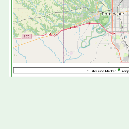
Cluster und Marker
zeige