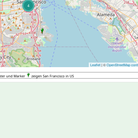
4
Leaflet
| ©
OpenStreetMap contr
ster und Marker
zeigen San Francisco in US