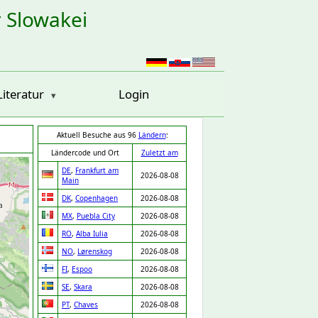
r Slowakei
Literatur
Login
Aktuell Besuche aus 96
Ländern
:
Ländercode und Ort
Zuletzt am
DE
,
Frankfurt am
2026-08-08
Main
DK
,
Copenhagen
2026-08-08
MX
,
Puebla City
2026-08-08
RO
,
Alba Iulia
2026-08-08
NO
,
Lørenskog
2026-08-08
FI
,
Espoo
2026-08-08
SE
,
Skara
2026-08-08
PT
,
Chaves
2026-08-08