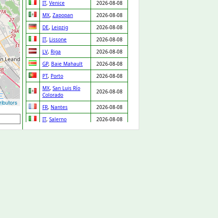
IT
,
Venice
2026-08-08
MX
,
Zapopan
2026-08-08
DE
,
Leipzig
2026-08-08
IT
,
Lissone
2026-08-08
LV
,
Riga
2026-08-08
GP
,
Baie Mahault
2026-08-08
PT
,
Porto
2026-08-08
MX
,
San Luis Río
2026-08-08
Colorado
ibutors
FR
,
Nantes
2026-08-08
IT
,
Salerno
2026-08-08
NL
,
Ridderkerk
2026-08-08
ES
,
Orgaz
2026-08-08
ES
,
Pedro Martínez
2026-08-08
UA
,
Drabiv
2026-08-08
CO
,
Puerto Gaitán
2026-08-07
GB
,
Carlisle
2026-08-07
NL
,
Leiden
2026-08-07
DE
,
Düsseldorf
2026-08-07