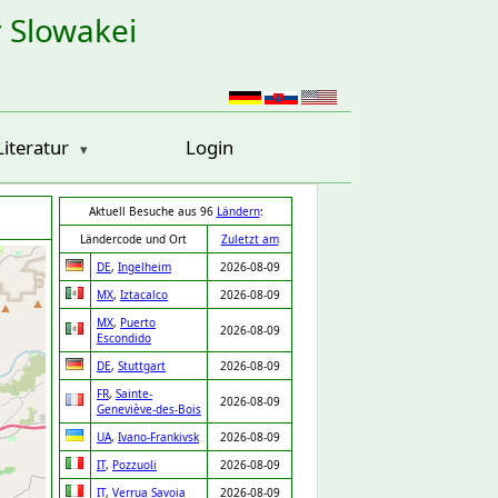
r Slowakei
Literatur
Login
Aktuell Besuche aus 96
Ländern
:
Ländercode und Ort
Zuletzt am
DE
,
Ingelheim
2026-08-09
MX
,
Iztacalco
2026-08-09
MX
,
Puerto
2026-08-09
Escondido
DE
,
Stuttgart
2026-08-09
FR
,
Sainte-
2026-08-09
Geneviève-des-Bois
UA
,
Ivano-Frankivsk
2026-08-09
IT
,
Pozzuoli
2026-08-09
IT
,
Verrua Savoia
2026-08-09