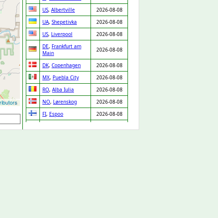
US
,
Albertville
2026-08-08
UA
,
Shepetivka
2026-08-08
US
,
Liverpool
2026-08-08
DE
,
Frankfurt am
2026-08-08
Main
DK
,
Copenhagen
2026-08-08
MX
,
Puebla City
2026-08-08
RO
,
Alba Iulia
2026-08-08
ibutors
NO
,
Lørenskog
2026-08-08
FI
,
Espoo
2026-08-08
SE
,
Skara
2026-08-08
PT
,
Chaves
2026-08-08
IT
,
Venice
2026-08-08
MX
,
Zapopan
2026-08-08
DE
,
Leipzig
2026-08-08
IT
,
Lissone
2026-08-08
LV
,
Riga
2026-08-08
GP
,
Baie Mahault
2026-08-08