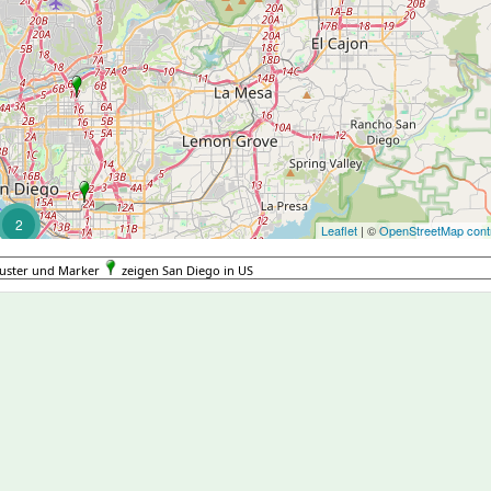
2
Leaflet
| ©
OpenStreetMap contr
luster und Marker
zeigen San Diego in US