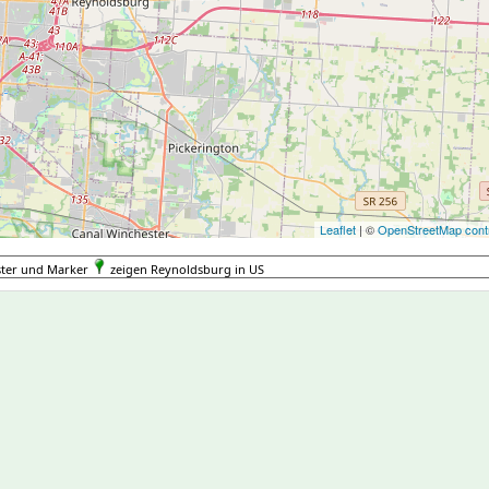
Leaflet
| ©
OpenStreetMap contr
ster und Marker
zeigen Reynoldsburg in US