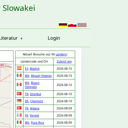
r Slowakei
Literatur
Login
Aktuell Besuche aus 96
Ländern
:
Ländercode und Ort
Zuletzt am
ES
,
Madrid
2026-08-10
MX
,
Miguel Hidalgo
2026-08-10
MX
,
Álvaro
2026-08-10
Obregón
TR
,
Istanbul
2026-08-10
DE
,
Chemnitz
2026-08-10
TR
,
Ankara
2026-08-09
FR
,
Veigné
2026-08-09
MX
,
Poza Rica
2026-08-09