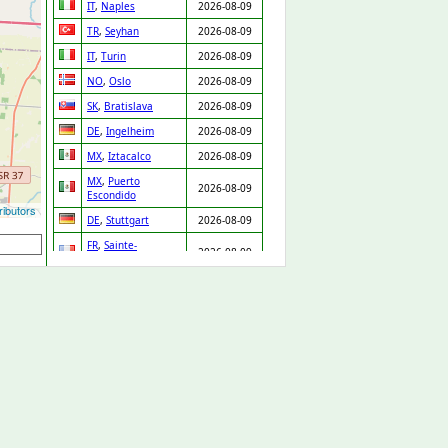
IT
,
Naples
2026-08-09
TR
,
Seyhan
2026-08-09
IT
,
Turin
2026-08-09
NO
,
Oslo
2026-08-09
SK
,
Bratislava
2026-08-09
DE
,
Ingelheim
2026-08-09
MX
,
Iztacalco
2026-08-09
MX
,
Puerto
2026-08-09
Escondido
ibutors
DE
,
Stuttgart
2026-08-09
FR
,
Sainte-
2026-08-09
Geneviève-des-Bois
UA
,
Ivano-Frankivsk
2026-08-09
IT
,
Pozzuoli
2026-08-09
IT
,
Verrua Savoia
2026-08-09
US
,
Albertville
2026-08-08
UA
,
Shepetivka
2026-08-08
US
,
Liverpool
2026-08-08
DE
,
Frankfurt am
2026-08-08