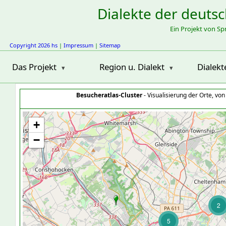
Dialekte der deuts
Ein Projekt von S
Copyright 2026 hs
|
Impressum
|
Sitemap
Das Projekt
Region u. Dialekt
Dialekt
Besucheratlas-Cluster
- Visualisierung der Orte, vo
+
−
2
5