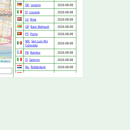
DE
,
Leipzig
2026-08-08
IT
,
Lissone
2026-08-08
LV
,
Riga
2026-08-08
GP
,
Baie Mahault
2026-08-08
PT
,
Porto
2026-08-08
MX
,
San Luis Río
2026-08-08
Colorado
FR
,
Nantes
2026-08-08
IT
,
Salerno
2026-08-08
ibutors
NL
,
Ridderkerk
2026-08-08
ES
,
Orgaz
2026-08-08
ES
,
Pedro Martínez
2026-08-08
UA
,
Drabiv
2026-08-08
CO
,
Puerto Gaitán
2026-08-07
GB
,
Carlisle
2026-08-07
NL
,
Leiden
2026-08-07
DE
,
Düsseldorf
2026-08-07
DE
,
Albstadt
2026-08-07