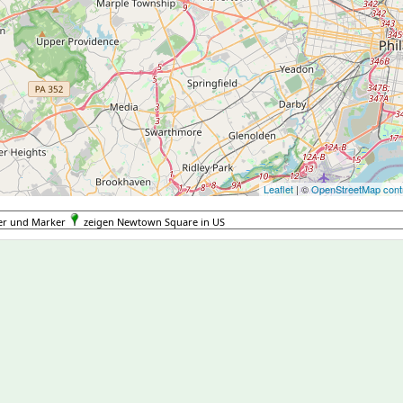
Leaflet
| ©
OpenStreetMap contr
er und Marker
zeigen Newtown Square in US