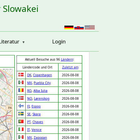
r Slowakei
Literatur
Login
Aktuell Besuche aus 96
Ländern
:
Ländercode und Ort
Zuletzt am
DK
,
Copenhagen
2026-08-08
MX
,
Puebla City
2026-08-08
RO
,
Alba Iulia
2026-08-08
NO
,
Lørenskog
2026-08-08
FI
,
Espoo
2026-08-08
SE
,
Skara
2026-08-08
PT
,
Chaves
2026-08-08
IT
,
Venice
2026-08-08
MX
,
Zapopan
2026-08-08