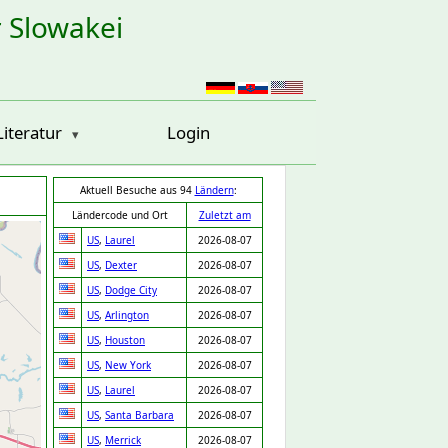
r Slowakei
Literatur
Login
Aktuell Besuche aus 94
Ländern
:
Ländercode und Ort
Zuletzt am
US
,
Laurel
2026-08-07
US
,
Dexter
2026-08-07
US
,
Dodge City
2026-08-07
US
,
Arlington
2026-08-07
US
,
Houston
2026-08-07
US
,
New York
2026-08-07
US
,
Laurel
2026-08-07
US
,
Santa Barbara
2026-08-07
US
,
Merrick
2026-08-07