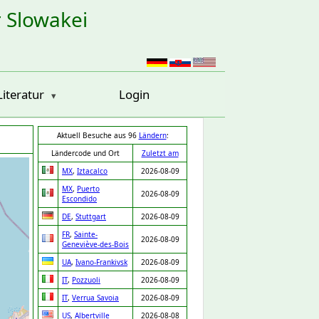
r Slowakei
Literatur
Login
Aktuell Besuche aus 96
Ländern
:
Ländercode und Ort
Zuletzt am
MX
,
Iztacalco
2026-08-09
MX
,
Puerto
2026-08-09
Escondido
DE
,
Stuttgart
2026-08-09
FR
,
Sainte-
2026-08-09
Geneviève-des-Bois
UA
,
Ivano-Frankivsk
2026-08-09
IT
,
Pozzuoli
2026-08-09
IT
,
Verrua Savoia
2026-08-09
US
,
Albertville
2026-08-08