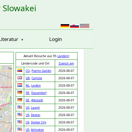
r Slowakei
Literatur
Login
Aktuell Besuche aus 95
Ländern
:
Ländercode und Ort
Zuletzt am
CO
,
Puerto Gaitán
2026-08-07
GB
,
Carlisle
2026-08-07
NL
,
Leiden
2026-08-07
DE
,
Düsseldorf
2026-08-07
DE
,
Albstadt
2026-08-07
US
,
Laurel
2026-08-07
US
,
Dexter
2026-08-07
US
,
Dodge City
2026-08-07
US
,
Arlington
2026-08-07