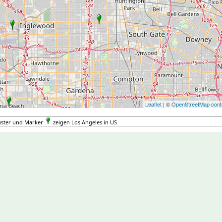
Leaflet
| ©
OpenStreetMap contr
uster und Marker
zeigen Los Angeles in US