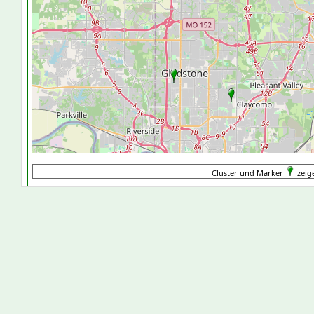
Cluster und Marker
zeige