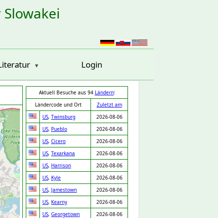
r Slowakei
Literatur
Login
Aktuell Besuche aus 94
Ländern
:
Ländercode und Ort
Zuletzt am
US
,
Twinsburg
2026-08-06
US
,
Pueblo
2026-08-06
US
,
Cicero
2026-08-06
US
,
Texarkana
2026-08-06
US
,
Harrison
2026-08-06
US
,
Kyle
2026-08-06
US
,
Jamestown
2026-08-06
US
,
Kearny
2026-08-06
US
,
Georgetown
2026-08-06