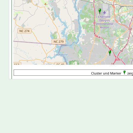
Cluster und Marker
zeig