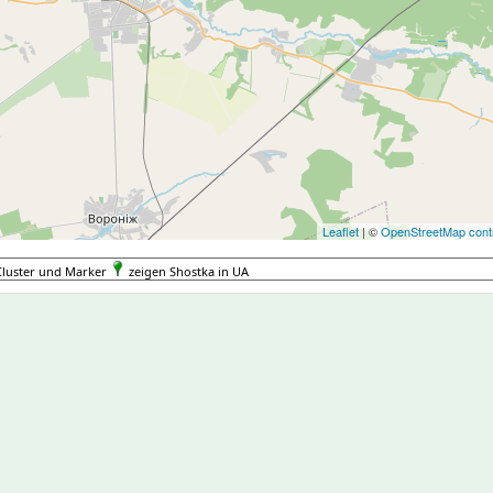
Leaflet
| ©
OpenStreetMap contr
Cluster und Marker
zeigen Shostka in UA