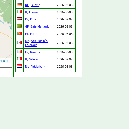
DE
,
Leipzig
2026-08-08
IT
,
Lissone
2026-08-08
LV
,
Riga
2026-08-08
GP
,
Baie Mahault
2026-08-08
PT
,
Porto
2026-08-08
MX
,
San Luis Río
2026-08-08
Colorado
FR
,
Nantes
2026-08-08
IT
,
Salerno
2026-08-08
ibutors
NL
,
Ridderkerk
2026-08-08
ES
,
Orgaz
2026-08-08
ES
,
Pedro Martínez
2026-08-08
UA
,
Drabiv
2026-08-08
CO
,
Puerto Gaitán
2026-08-07
GB
,
Carlisle
2026-08-07
NL
,
Leiden
2026-08-07
DE
,
Düsseldorf
2026-08-07
DE
,
Albstadt
2026-08-07