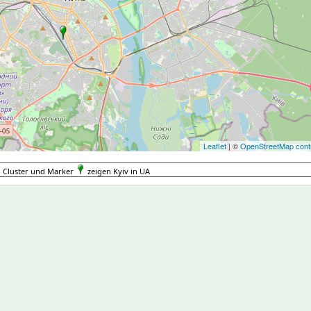
Leaflet
| ©
OpenStreetMap contr
Cluster und Marker
zeigen Kyiv in UA