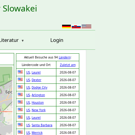
r Slowakei
Literatur
Login
Aktuell Besuche aus 94
Ländern
:
Ländercode und Ort
Zuletzt am
US
,
Laurel
2026-08-07
US
,
Dexter
2026-08-07
US
,
Dodge City
2026-08-07
US
,
Arlington
2026-08-07
US
,
Houston
2026-08-07
US
,
New York
2026-08-07
US
,
Laurel
2026-08-07
US
,
Santa Barbara
2026-08-07
US
,
Merrick
2026-08-07