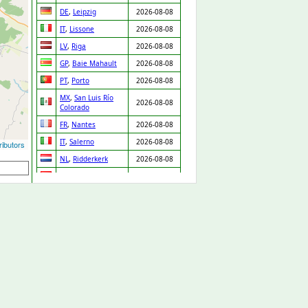
DE
,
Leipzig
2026-08-08
IT
,
Lissone
2026-08-08
LV
,
Riga
2026-08-08
GP
,
Baie Mahault
2026-08-08
PT
,
Porto
2026-08-08
MX
,
San Luis Río
2026-08-08
Colorado
FR
,
Nantes
2026-08-08
IT
,
Salerno
2026-08-08
ibutors
NL
,
Ridderkerk
2026-08-08
ES
,
Orgaz
2026-08-08
ES
,
Pedro Martínez
2026-08-08
UA
,
Drabiv
2026-08-08
CO
,
Puerto Gaitán
2026-08-07
GB
,
Carlisle
2026-08-07
NL
,
Leiden
2026-08-07
DE
,
Düsseldorf
2026-08-07
DE
,
Albstadt
2026-08-07