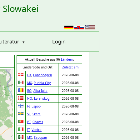
r Slowakei
Literatur
Login
Aktuell Besuche aus 96
Ländern
:
Ländercode und Ort
Zuletzt am
DK
,
Copenhagen
2026-08-08
MX
,
Puebla City
2026-08-08
RO
,
Alba Iulia
2026-08-08
NO
,
Lørenskog
2026-08-08
FI
,
Espoo
2026-08-08
SE
,
Skara
2026-08-08
PT
,
Chaves
2026-08-08
IT
,
Venice
2026-08-08
MX
,
Zapopan
2026-08-08