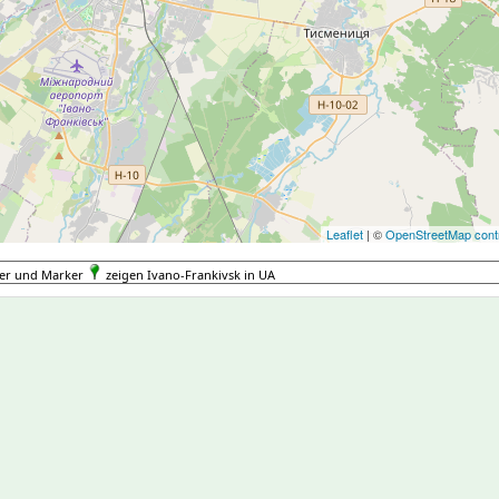
Leaflet
| ©
OpenStreetMap contr
ter und Marker
zeigen Ivano-Frankivsk in UA