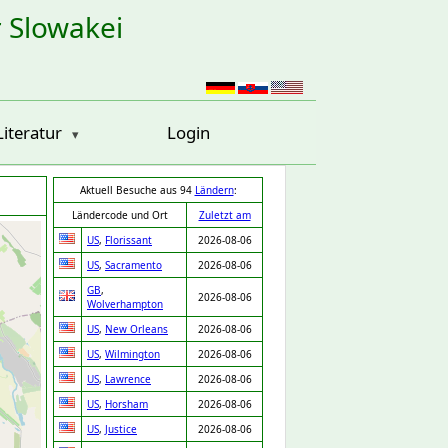
r Slowakei
Literatur
Login
Aktuell Besuche aus 94
Ländern
:
Ländercode und Ort
Zuletzt am
US
,
Florissant
2026-08-06
US
,
Sacramento
2026-08-06
GB
,
2026-08-06
Wolverhampton
US
,
New Orleans
2026-08-06
US
,
Wilmington
2026-08-06
US
,
Lawrence
2026-08-06
US
,
Horsham
2026-08-06
US
,
Justice
2026-08-06