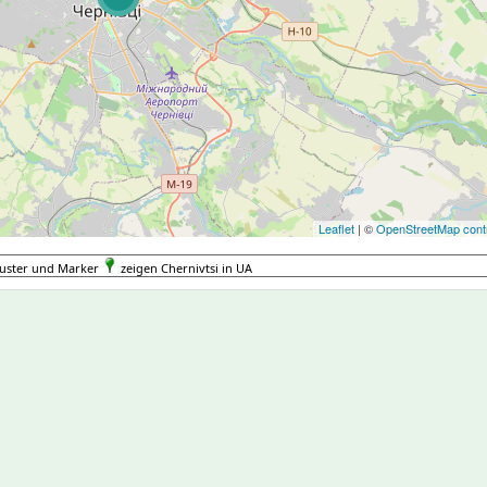
Leaflet
| ©
OpenStreetMap contr
luster und Marker
zeigen Chernivtsi in UA