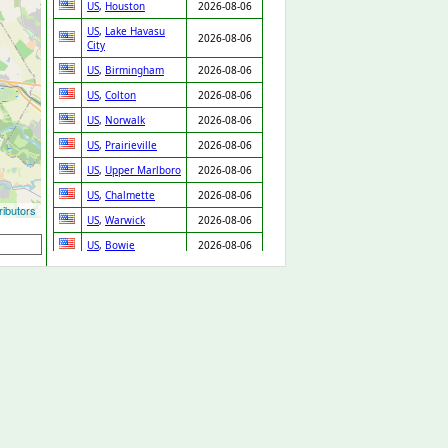
US
,
Houston
2026-08-06
US
,
Lake Havasu
2026-08-06
City
US
,
Birmingham
2026-08-06
US
,
Colton
2026-08-06
US
,
Norwalk
2026-08-06
US
,
Prairieville
2026-08-06
US
,
Upper Marlboro
2026-08-06
US
,
Chalmette
2026-08-06
ibutors
US
,
Warwick
2026-08-06
US
,
Bowie
2026-08-06
US
,
Elk Grove
2026-08-06
US
,
Torrance
2026-08-06
US
,
Camden
2026-08-06
US
,
Williamsburg
2026-08-06
US
,
Dallas
2026-08-06
US
,
Danbury
2026-08-06
US
,
Roseville
2026-08-06
US
,
Whittier
2026-08-06