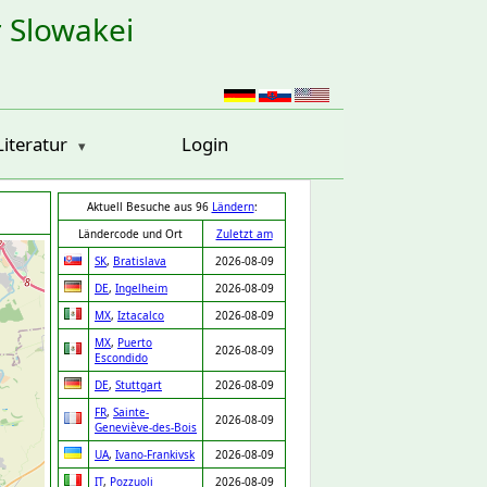
r Slowakei
Literatur
Login
Aktuell Besuche aus 96
Ländern
:
Ländercode und Ort
Zuletzt am
SK
,
Bratislava
2026-08-09
DE
,
Ingelheim
2026-08-09
MX
,
Iztacalco
2026-08-09
MX
,
Puerto
2026-08-09
Escondido
DE
,
Stuttgart
2026-08-09
FR
,
Sainte-
2026-08-09
Geneviève-des-Bois
UA
,
Ivano-Frankivsk
2026-08-09
IT
,
Pozzuoli
2026-08-09