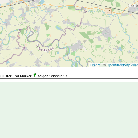
Leaflet
| ©
OpenStreetMap contr
Cluster und Marker
zeigen Senec in SK