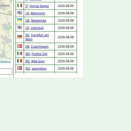
IT
,
Verrua Savoia
2026-08-09
US
,
Albertville
2026-08-08
UA
,
Shepetivka
2026-08-08
US
,
Liverpool
2026-08-08
DE
,
Frankfurt am
2026-08-08
Main
DK
,
Copenhagen
2026-08-08
MX
,
Puebla City
2026-08-08
ibutors
RO
,
Alba Iulia
2026-08-08
NO
,
Lørenskog
2026-08-08
FI
,
Espoo
2026-08-08
SE
,
Skara
2026-08-08
PT
,
Chaves
2026-08-08
IT
,
Venice
2026-08-08
MX
,
Zapopan
2026-08-08
DE
,
Leipzig
2026-08-08
IT
,
Lissone
2026-08-08
LV
,
Riga
2026-08-08