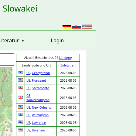
r Slowakei
Literatur
Login
Aktuell Besuche aus 94
Ländern
:
Ländercode und Ort
Zuletzt am
US
,
Georgetown
2026-08-06
US
,
Florissant
2026-08-06
US
,
Sacramento
2026-08-06
GB
,
2026-08-06
Wolverhampton
US
,
New Orleans
2026-08-06
US
,
Wilmington
2026-08-06
US
,
Lawrence
2026-08-06
US
,
Horsham
2026-08-06