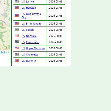
US
,
Justice
2026-08-06
US
,
Houston
2026-08-06
US
,
Lake Havasu
2026-08-06
City
US
,
Birmingham
2026-08-06
US
,
Colton
2026-08-06
US
,
Norwalk
2026-08-06
US
,
Prairieville
2026-08-06
US
,
Upper Marlboro
2026-08-06
ibutors
US
,
Chalmette
2026-08-06
US
,
Warwick
2026-08-06
US
,
Bowie
2026-08-06
US
,
Elk Grove
2026-08-06
US
,
Torrance
2026-08-06
US
,
Camden
2026-08-06
US
,
Williamsburg
2026-08-06
US
,
Dallas
2026-08-06
US
,
Danbury
2026-08-06
US
,
Roseville
2026-08-06