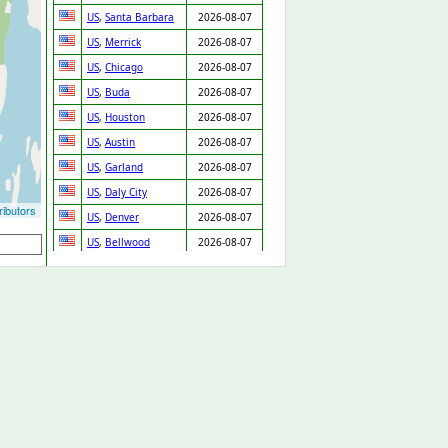
US
,
Santa Barbara
2026-08-07
US
,
Merrick
2026-08-07
US
,
Chicago
2026-08-07
US
,
Buda
2026-08-07
US
,
Houston
2026-08-07
US
,
Austin
2026-08-07
US
,
Garland
2026-08-07
US
,
Daly City
2026-08-07
ibutors
US
,
Denver
2026-08-07
US
,
Bellwood
2026-08-07
US
,
Fontana
2026-08-07
US
,
Prentiss
2026-08-07
GB
,
Cannock
2026-08-07
GB
,
Arlesey
2026-08-07
US
,
Cleveland
2026-08-07
SK
,
Chynorany
2026-08-06
ES
,
Valencia
2026-08-06
US
,
New Orleans
2026-08-06