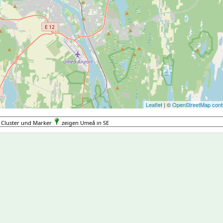
Leaflet
| ©
OpenStreetMap contr
Cluster und Marker
zeigen Umeå in SE