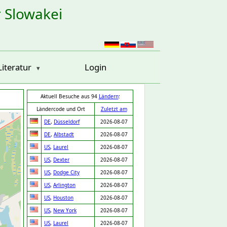
r Slowakei
Literatur
Login
Aktuell Besuche aus 94
Ländern
:
Ländercode und Ort
Zuletzt am
DE
,
Düsseldorf
2026-08-07
DE
,
Albstadt
2026-08-07
US
,
Laurel
2026-08-07
US
,
Dexter
2026-08-07
US
,
Dodge City
2026-08-07
US
,
Arlington
2026-08-07
US
,
Houston
2026-08-07
US
,
New York
2026-08-07
US
,
Laurel
2026-08-07