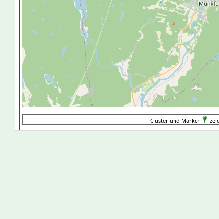
Cluster und Marker
zei