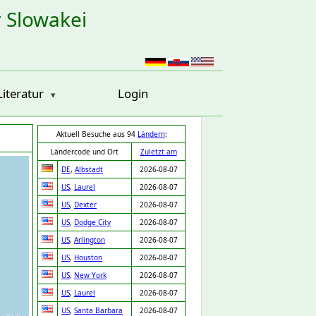
r Slowakei
Literatur
Login
Aktuell Besuche aus 94
Ländern
:
Ländercode und Ort
Zuletzt am
DE
,
Albstadt
2026-08-07
US
,
Laurel
2026-08-07
US
,
Dexter
2026-08-07
US
,
Dodge City
2026-08-07
US
,
Arlington
2026-08-07
US
,
Houston
2026-08-07
US
,
New York
2026-08-07
US
,
Laurel
2026-08-07
US
,
Santa Barbara
2026-08-07