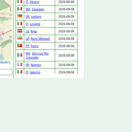
IT
,
Venice
2026-08-08
MX
,
Zapopan
2026-08-08
DE
,
Leipzig
2026-08-08
IT
,
Lissone
2026-08-08
LV
,
Riga
2026-08-08
GP
,
Baie Mahault
2026-08-08
PT
,
Porto
2026-08-08
MX
,
San Luis Río
2026-08-08
Colorado
ibutors
FR
,
Nantes
2026-08-08
IT
,
Salerno
2026-08-08
NL
,
Ridderkerk
2026-08-08
ES
,
Orgaz
2026-08-08
ES
,
Pedro Martínez
2026-08-08
UA
,
Drabiv
2026-08-08
CO
,
Puerto Gaitán
2026-08-07
GB
,
Carlisle
2026-08-07
NL
,
Leiden
2026-08-07
DE
,
Düsseldorf
2026-08-07