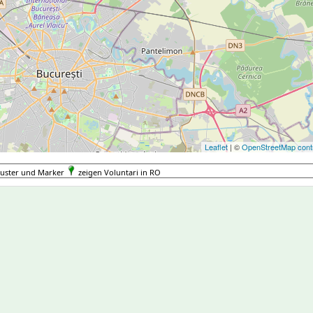
Leaflet
| ©
OpenStreetMap contr
luster und Marker
zeigen Voluntari in RO