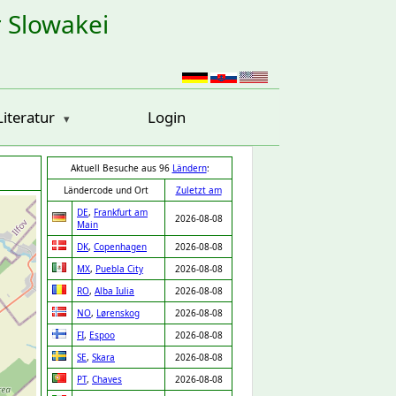
r Slowakei
Literatur
Login
Aktuell Besuche aus 96
Ländern
:
Ländercode und Ort
Zuletzt am
DE
,
Frankfurt am
2026-08-08
Main
DK
,
Copenhagen
2026-08-08
MX
,
Puebla City
2026-08-08
RO
,
Alba Iulia
2026-08-08
NO
,
Lørenskog
2026-08-08
FI
,
Espoo
2026-08-08
SE
,
Skara
2026-08-08
PT
,
Chaves
2026-08-08