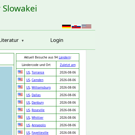
r Slowakei
Literatur
Login
Aktuell Besuche aus 94
Ländern
:
Ländercode und Ort
Zuletzt am
US
,
Torrance
2026-08-06
US
,
Camden
2026-08-06
US
,
Williamsburg
2026-08-06
US
,
Dallas
2026-08-06
US
,
Danbury
2026-08-06
US
,
Roseville
2026-08-06
US
,
Whittier
2026-08-06
US
,
Annapolis
2026-08-06
US
,
Fayetteville
2026-08-06