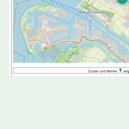
Cluster und Marker
zeig