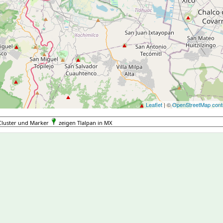
Leaflet
| ©
OpenStreetMap contr
Cluster und Marker
zeigen Tlalpan in MX