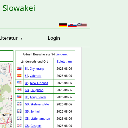
r Slowakei
Literatur
Login
Aktuell Besuche aus 94
Ländern
:
Ländercode und Ort
Zuletzt am
SK
,
Chynorany
2026-08-06
ES
,
Valencia
2026-08-06
US
,
New Orleans
2026-08-06
GB
,
Loughton
2026-08-06
US
,
Long Beach
2026-08-06
GB
,
Skelmersdale
2026-08-06
GB
,
Solihull
2026-08-06
GB
,
Littlehampton
2026-08-06
GB
,
Gosport
2026-08-06