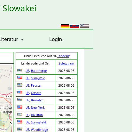
r Slowakei
Literatur
Login
Aktuell Besuche aus 94
Ländern
:
Ländercode und Ort
Zuletzt am
US
,
Halethorpe
2026-08-06
US
,
Sunnyvale
2026-08-06
US
,
Peosta
2026-08-06
US
,
Oxnard
2026-08-06
US
,
Brooklyn
2026-08-06
US
,
New York
2026-08-06
US
,
Houston
2026-08-06
US
,
Springfield
2026-08-06
US
,
Woodbridge
2026-08-06