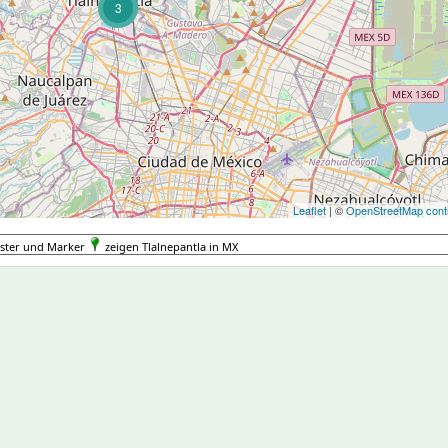
3
Leaflet
| ©
OpenStreetMap contr
ster und Marker
zeigen Tlalnepantla in MX