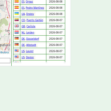
ES
,
Orgaz
2026-08-08
ES
,
Pedro Martínez
2026-08-08
UA
,
Drabiv
2026-08-08
CO
,
Puerto Gaitán
2026-08-07
GB
,
Carlisle
2026-08-07
NL
,
Leiden
2026-08-07
DE
,
Düsseldorf
2026-08-07
DE
,
Albstadt
2026-08-07
US
,
Laurel
2026-08-07
ibutors
US
,
Dexter
2026-08-07
US
,
Dodge City
2026-08-07
US
,
Arlington
2026-08-07
US
,
Houston
2026-08-07
US
,
New York
2026-08-07
US
,
Laurel
2026-08-07
US
,
Santa Barbara
2026-08-07
US
,
Merrick
2026-08-07
US
,
Chicago
2026-08-07