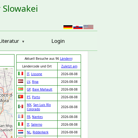
r Slowakei
Literatur
Login
Aktuell Besuche aus 96
Ländern
:
Ländercode und Ort
Zuletzt am
IT
,
Lissone
2026-08-08
LV
,
Riga
2026-08-08
GP
,
Baie Mahault
2026-08-08
PT
,
Porto
2026-08-08
MX
,
San Luis Río
2026-08-08
Colorado
FR
,
Nantes
2026-08-08
IT
,
Salerno
2026-08-08
NL
,
Ridderkerk
2026-08-08