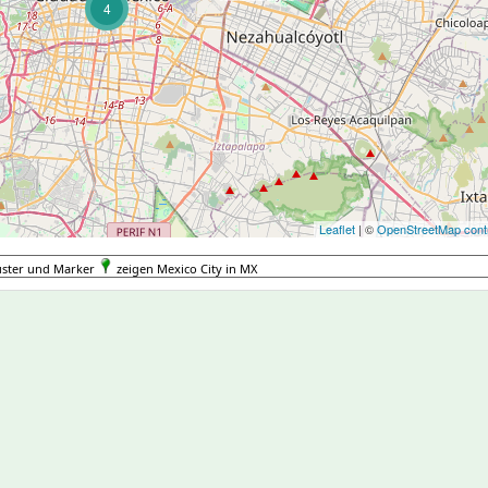
4
Leaflet
| ©
OpenStreetMap contr
uster und Marker
zeigen Mexico City in MX