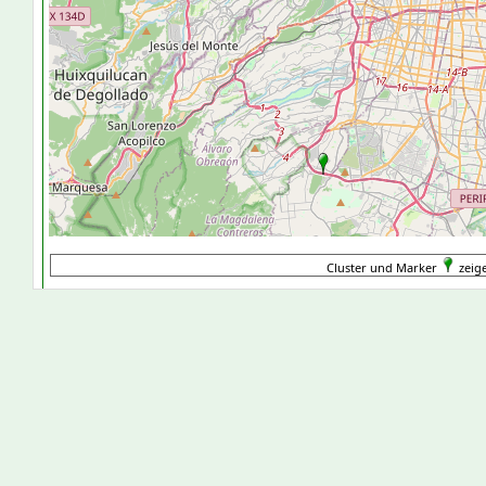
Cluster und Marker
zeige