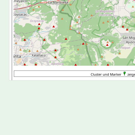
Cluster und Marker
zeige