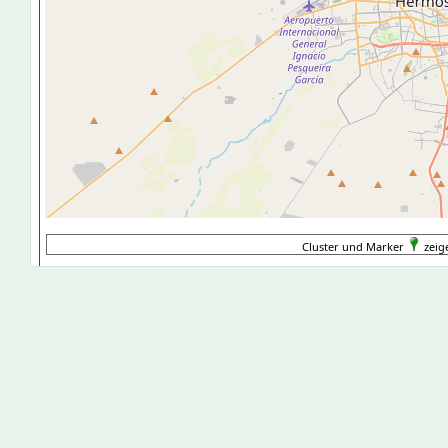
Cluster und Marker
zeig