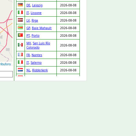
DE
,
Leipzig
2026-08-08
IT
,
Lissone
2026-08-08
LV
,
Riga
2026-08-08
GP
,
Baie Mahault
2026-08-08
PT
,
Porto
2026-08-08
MX
,
San Luis Río
2026-08-08
Colorado
FR
,
Nantes
2026-08-08
IT
,
Salerno
2026-08-08
ibutors
NL
,
Ridderkerk
2026-08-08
ES
,
Orgaz
2026-08-08
ES
,
Pedro Martínez
2026-08-08
UA
,
Drabiv
2026-08-08
CO
,
Puerto Gaitán
2026-08-07
GB
,
Carlisle
2026-08-07
NL
,
Leiden
2026-08-07
DE
,
Düsseldorf
2026-08-07
DE
,
Albstadt
2026-08-07