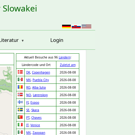
r Slowakei
Literatur
Login
Aktuell Besuche aus 96
Ländern
:
Ländercode und Ort
Zuletzt am
DK
,
Copenhagen
2026-08-08
MX
,
Puebla City
2026-08-08
RO
,
Alba Iulia
2026-08-08
NO
,
Lørenskog
2026-08-08
FI
,
Espoo
2026-08-08
SE
,
Skara
2026-08-08
PT
,
Chaves
2026-08-08
IT
,
Venice
2026-08-08
MX
,
Zapopan
2026-08-08