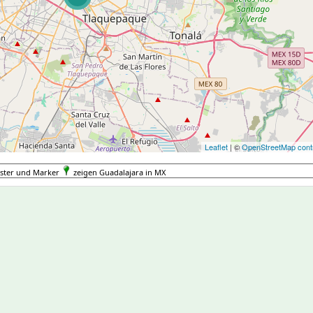
Leaflet
| ©
OpenStreetMap contr
uster und Marker
zeigen Guadalajara in MX