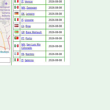
IT
,
Venice
2026-08-08
MX
,
Zapopan
2026-08-08
DE
,
Leipzig
2026-08-08
IT
,
Lissone
2026-08-08
LV
,
Riga
2026-08-08
GP
,
Baie Mahault
2026-08-08
PT
,
Porto
2026-08-08
MX
,
San Luis Río
2026-08-08
Colorado
ibutors
FR
,
Nantes
2026-08-08
IT
,
Salerno
2026-08-08
NL
,
Ridderkerk
2026-08-08
ES
,
Orgaz
2026-08-08
ES
,
Pedro Martínez
2026-08-08
UA
,
Drabiv
2026-08-08
CO
,
Puerto Gaitán
2026-08-07
GB
,
Carlisle
2026-08-07
NL
,
Leiden
2026-08-07
DE
,
Düsseldorf
2026-08-07