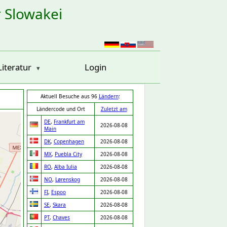
r Slowakei
Literatur
Login
Aktuell Besuche aus 96
Ländern
:
Ländercode und Ort
Zuletzt am
DE
,
Frankfurt am
2026-08-08
Main
DK
,
Copenhagen
2026-08-08
MX
,
Puebla City
2026-08-08
RO
,
Alba Iulia
2026-08-08
NO
,
Lørenskog
2026-08-08
FI
,
Espoo
2026-08-08
SE
,
Skara
2026-08-08
PT
,
Chaves
2026-08-08