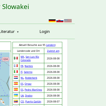
r Slowakei
Literatur
Login
Aktuell Besuche aus 95
Ländern
:
Ländercode und Ort
Zuletzt am
MX
,
San Luis Río
2026-08-08
Colorado
FR
,
Nantes
2026-08-08
IT
,
Salerno
2026-08-08
NL
,
Ridderkerk
2026-08-08
ES
,
Orgaz
2026-08-08
ES
,
Pedro Martínez
2026-08-08
UA
,
Drabiv
2026-08-08
CO
,
Puerto Gaitán
2026-08-07