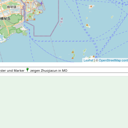
Leaflet
| ©
OpenStreetMap contr
uster und Marker
zeigen Zhuojiacun in MO