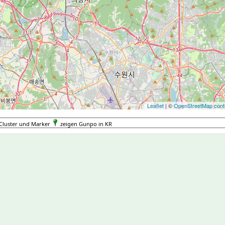
Leaflet
| ©
OpenStreetMap contr
Cluster und Marker
zeigen Gunpo in KR