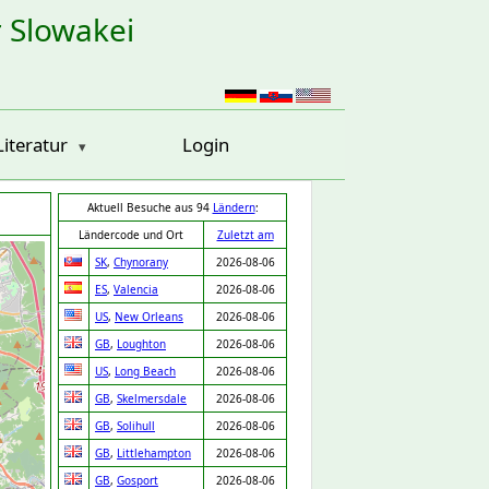
r Slowakei
Literatur
Login
Aktuell Besuche aus 94
Ländern
:
Ländercode und Ort
Zuletzt am
SK
,
Chynorany
2026-08-06
ES
,
Valencia
2026-08-06
US
,
New Orleans
2026-08-06
GB
,
Loughton
2026-08-06
US
,
Long Beach
2026-08-06
GB
,
Skelmersdale
2026-08-06
GB
,
Solihull
2026-08-06
GB
,
Littlehampton
2026-08-06
GB
,
Gosport
2026-08-06