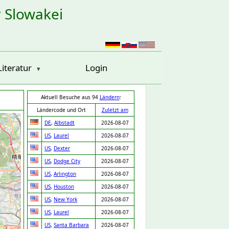
r Slowakei
Literatur
Login
Aktuell Besuche aus 94
Ländern
:
Ländercode und Ort
Zuletzt am
DE
,
Albstadt
2026-08-07
US
,
Laurel
2026-08-07
US
,
Dexter
2026-08-07
US
,
Dodge City
2026-08-07
US
,
Arlington
2026-08-07
US
,
Houston
2026-08-07
US
,
New York
2026-08-07
US
,
Laurel
2026-08-07
US
,
Santa Barbara
2026-08-07