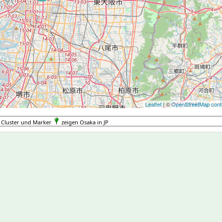
Leaflet
| ©
OpenStreetMap contr
Cluster und Marker
zeigen Osaka in JP