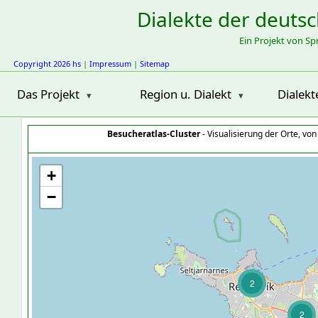
Dialekte der deuts
Ein Projekt von S
Copyright 2026 hs
|
Impressum
|
Sitemap
Das Projekt
Region u. Dialekt
Dialekt
Besucheratlas-Cluster
- Visualisierung der Orte, vo
+
−
2
2