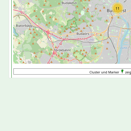
11
Cluster und Marker
zei