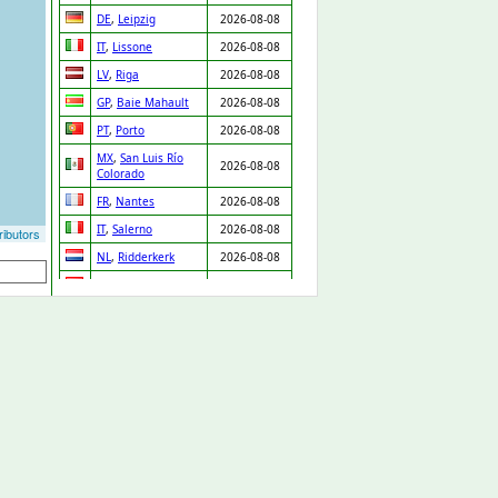
DE
,
Leipzig
2026-08-08
IT
,
Lissone
2026-08-08
LV
,
Riga
2026-08-08
GP
,
Baie Mahault
2026-08-08
PT
,
Porto
2026-08-08
MX
,
San Luis Río
2026-08-08
Colorado
FR
,
Nantes
2026-08-08
IT
,
Salerno
2026-08-08
ibutors
NL
,
Ridderkerk
2026-08-08
ES
,
Orgaz
2026-08-08
ES
,
Pedro Martínez
2026-08-08
UA
,
Drabiv
2026-08-08
CO
,
Puerto Gaitán
2026-08-07
GB
,
Carlisle
2026-08-07
NL
,
Leiden
2026-08-07
DE
,
Düsseldorf
2026-08-07
DE
,
Albstadt
2026-08-07