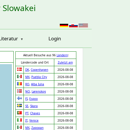
r Slowakei
Literatur
Login
Aktuell Besuche aus 96
Ländern
:
Ländercode und Ort
Zuletzt am
DK
,
Copenhagen
2026-08-08
MX
,
Puebla City
2026-08-08
RO
,
Alba Iulia
2026-08-08
NO
,
Lørenskog
2026-08-08
FI
,
Espoo
2026-08-08
SE
,
Skara
2026-08-08
PT
,
Chaves
2026-08-08
IT
,
Venice
2026-08-08
MX
,
Zapopan
2026-08-08