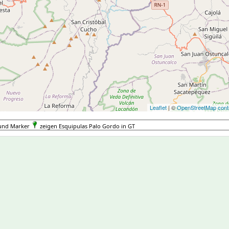
Leaflet
| ©
OpenStreetMap contr
 und Marker
zeigen Esquipulas Palo Gordo in GT