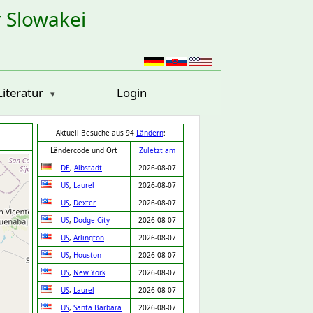
r Slowakei
Literatur
Login
Aktuell Besuche aus 94
Ländern
:
Ländercode und Ort
Zuletzt am
DE
,
Albstadt
2026-08-07
US
,
Laurel
2026-08-07
US
,
Dexter
2026-08-07
US
,
Dodge City
2026-08-07
US
,
Arlington
2026-08-07
US
,
Houston
2026-08-07
US
,
New York
2026-08-07
US
,
Laurel
2026-08-07
US
,
Santa Barbara
2026-08-07