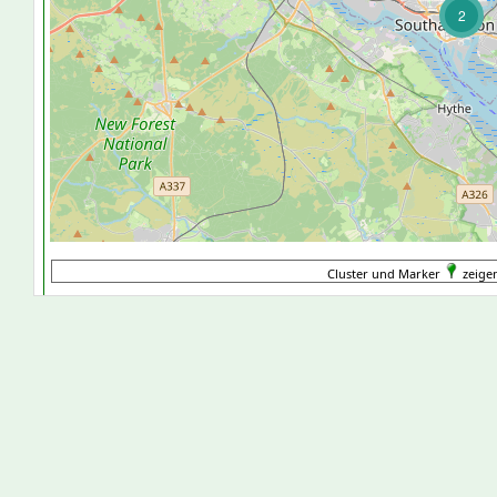
2
Cluster und Marker
zeige