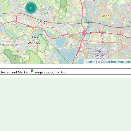
2
Leaflet
| ©
OpenStreetMap contr
Cluster und Marker
zeigen Slough in GB