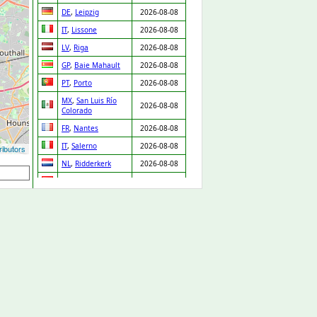
DE
,
Leipzig
2026-08-08
IT
,
Lissone
2026-08-08
LV
,
Riga
2026-08-08
GP
,
Baie Mahault
2026-08-08
PT
,
Porto
2026-08-08
MX
,
San Luis Río
2026-08-08
Colorado
FR
,
Nantes
2026-08-08
IT
,
Salerno
2026-08-08
ibutors
NL
,
Ridderkerk
2026-08-08
ES
,
Orgaz
2026-08-08
ES
,
Pedro Martínez
2026-08-08
UA
,
Drabiv
2026-08-08
CO
,
Puerto Gaitán
2026-08-07
GB
,
Carlisle
2026-08-07
NL
,
Leiden
2026-08-07
DE
,
Düsseldorf
2026-08-07
DE
,
Albstadt
2026-08-07