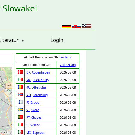
r Slowakei
Literatur
Login
Aktuell Besuche aus 96
Ländern
:
Ländercode und Ort
Zuletzt am
DK
,
Copenhagen
2026-08-08
MX
,
Puebla City
2026-08-08
RO
,
Alba Iulia
2026-08-08
NO
,
Lørenskog
2026-08-08
FI
,
Espoo
2026-08-08
SE
,
Skara
2026-08-08
PT
,
Chaves
2026-08-08
IT
,
Venice
2026-08-08
MX
,
Zapopan
2026-08-08